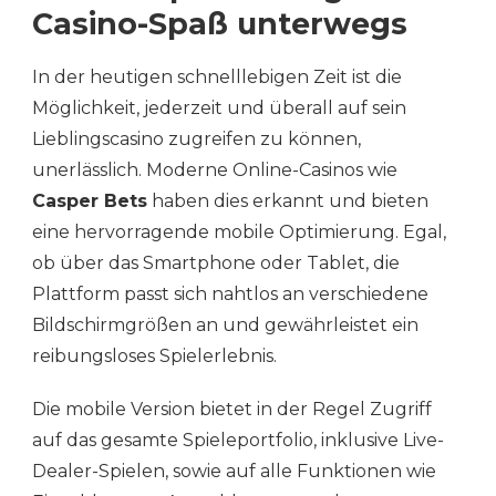
Casino-Spaß unterwegs
In der heutigen schnelllebigen Zeit ist die
Möglichkeit, jederzeit und überall auf sein
Lieblingscasino zugreifen zu können,
unerlässlich. Moderne Online-Casinos wie
Casper Bets
haben dies erkannt und bieten
eine hervorragende mobile Optimierung. Egal,
ob über das Smartphone oder Tablet, die
Plattform passt sich nahtlos an verschiedene
Bildschirmgrößen an und gewährleistet ein
reibungsloses Spielerlebnis.
Die mobile Version bietet in der Regel Zugriff
auf das gesamte Spieleportfolio, inklusive Live-
Dealer-Spielen, sowie auf alle Funktionen wie