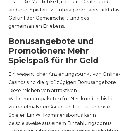
Tisch. Die Möglichkeit, mit dem Dealer und
anderen Spielern zu interagieren, verstärkt das
Gefühl der Gemeinschaft und des
gemeinsamen Erlebens.
Bonusangebote und
Promotionen: Mehr
Spielspaß für Ihr Geld
Ein wesentlicher Anziehungspunkt von Online-
Casinos sind die großzügigen Bonusangebote.
Diese reichen von attraktiven
Willkommenspaketen für Neukunden bis hin
zu regelmäßigen Aktionen für bestehende
Spieler. Ein Willkommensbonus kann
beispielsweise aus einem Einzahlungsbonus,