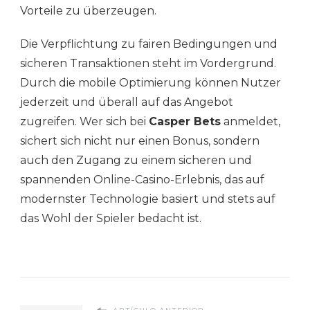
Vorteile zu überzeugen.
Die Verpflichtung zu fairen Bedingungen und
sicheren Transaktionen steht im Vordergrund.
Durch die mobile Optimierung können Nutzer
jederzeit und überall auf das Angebot
zugreifen. Wer sich bei
Casper Bets
anmeldet,
sichert sich nicht nur einen Bonus, sondern
auch den Zugang zu einem sicheren und
spannenden Online-Casino-Erlebnis, das auf
modernster Technologie basiert und stets auf
das Wohl der Spieler bedacht ist.