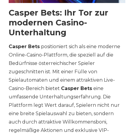
Casper Bets: Ihr Tor zur
modernen Casino-
Unterhaltung
Casper Bets
positioniert sich als eine moderne
Online-Casino-Plattform, die speziell auf die
Bedürfnisse österreichischer Spieler
zugeschnitten ist. Mit einer Fülle von
Spielautomaten und einem attraktiven Live-
Casino-Bereich bietet
Casper Bets
eine
umfassende Unterhaltungserfahrung. Die
Plattform legt Wert darauf, Spielern nicht nur
eine breite Spielauswahl zu bieten, sondern
auch durch attraktive Willkommensboni,
regelmäßige Aktionen und exklusive VIP-