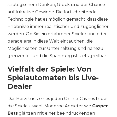
strategischem Denken, Glück und der Chance
auf lukrative Gewinne. Die fortschreitende
Technologie hat es möglich gemacht, dass diese
Erlebnisse immer realistischer und zugänglicher
werden. Ob Sie ein erfahrener Spieler sind oder
gerade erst in diese Welt eintauchen, die
Möglichkeiten zur Unterhaltung sind nahezu
grenzenlos und die Spannung ist stets greifbar.
Vielfalt der Spiele: Von
Spielautomaten bis Live-
Dealer
Das Herzstück eines jeden Online-Casinos bildet
die Spielauswahl. Moderne Anbieter wie
Casper
Bets
glänzen mit einer beeindruckenden