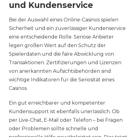
und Kundenservice
Bei der Auswahl eines Online-Casinos spielen
Sicherheit und ein zuverlässiger Kundenservice
eine entscheidende Rolle. Seriöse Anbieter
legen großen Wert auf den Schutz der
Spielerdaten und die faire Abwicklung von
Transaktionen. Zertifizierungen und Lizenzen
von anerkannten Aufsichtsbehörden sind
wichtige Indikatoren für die Seriosität eines
Casinos.
Ein gut erreichbarer und kompetenter
Kundensupport ist ebenfalls unerlässlich. Ob
per Live-Chat, E-Mail oder Telefon – bei Fragen
oder Problemen sollte schnelle und