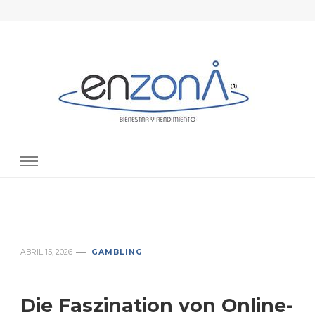
enZona® – Psicología deportiva en
Especialista en psicología del deporte en Valencia. Especialista en
alto rendimiento deportivo en Valencia
Valencia
ABRIL 15, 2026
GAMBLING
Die Faszination von Online-