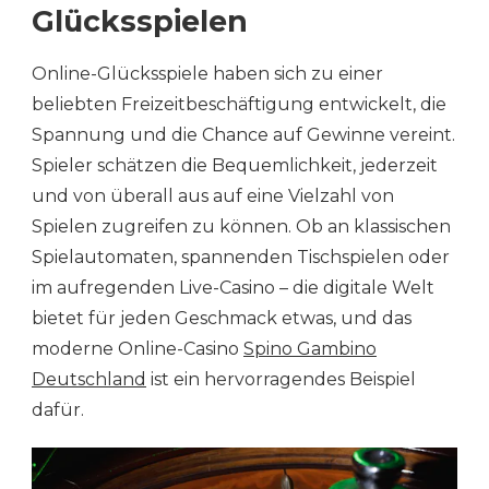
Glücksspielen
Online-Glücksspiele haben sich zu einer
beliebten Freizeitbeschäftigung entwickelt, die
Spannung und die Chance auf Gewinne vereint.
Spieler schätzen die Bequemlichkeit, jederzeit
und von überall aus auf eine Vielzahl von
Spielen zugreifen zu können. Ob an klassischen
Spielautomaten, spannenden Tischspielen oder
im aufregenden Live-Casino – die digitale Welt
bietet für jeden Geschmack etwas, und das
moderne Online-Casino
Spino Gambino
Deutschland
ist ein hervorragendes Beispiel
dafür.