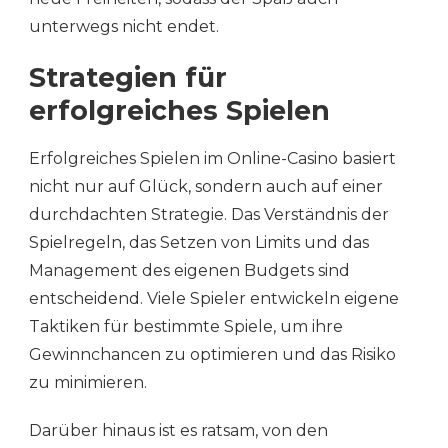
unterwegs nicht endet.
Strategien für
erfolgreiches Spielen
Erfolgreiches Spielen im Online-Casino basiert
nicht nur auf Glück, sondern auch auf einer
durchdachten Strategie. Das Verständnis der
Spielregeln, das Setzen von Limits und das
Management des eigenen Budgets sind
entscheidend. Viele Spieler entwickeln eigene
Taktiken für bestimmte Spiele, um ihre
Gewinnchancen zu optimieren und das Risiko
zu minimieren.
Darüber hinaus ist es ratsam, von den