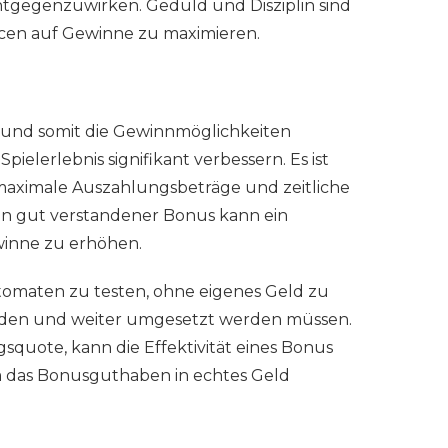
ntgegenzuwirken. Geduld und Disziplin sind
ncen auf Gewinne zu maximieren.
n und somit die Gewinnmöglichkeiten
elerlebnis signifikant verbessern. Es ist
maximale Auszahlungsbeträge und zeitliche
Ein gut verstandener Bonus kann ein
winne zu erhöhen.
automaten zu testen, ohne eigenes Geld zu
erden und weiter umgesetzt werden müssen.
squote, kann die Effektivität eines Bonus
m das Bonusguthaben in echtes Geld