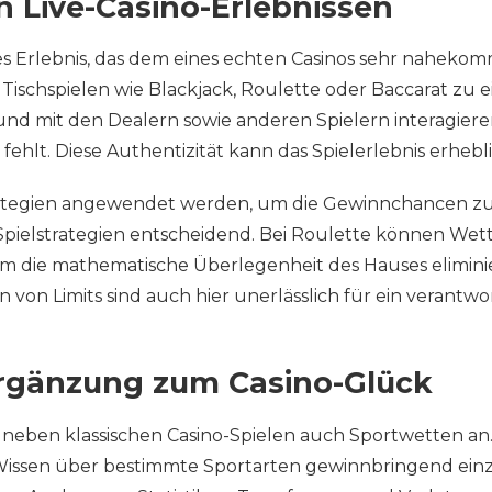
 Live-Casino-Erlebnissen
ves Erlebnis, das dem eines echten Casinos sehr nahekom
Tischspielen wie Blackjack, Roulette oder Baccarat zu
n und mit den Dealern sowie anderen Spielern interagier
ft fehlt. Diese Authentizität kann das Spielerlebnis erheb
ategien angewendet werden, um die Gewinnchancen zu v
 Spielstrategien entscheidend. Bei Roulette können Wet
 die mathematische Überlegenheit des Hauses eliminie
von Limits sind auch hier unerlässlich für ein verant
Ergänzung zum Casino-Glück
 neben klassischen Casino-Spielen auch Sportwetten an
r Wissen über bestimmte Sportarten gewinnbringend einz