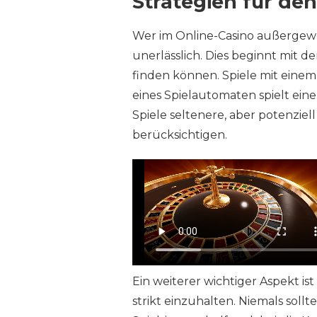
Strategien für den
Wer im Online-Casino außergewö
unerlässlich. Dies beginnt mit d
finden können. Spiele mit einem
eines Spielautomaten spielt eine
Spiele seltenere, aber potenziel
berücksichtigen.
Ein weiterer wichtiger Aspekt i
strikt einzuhalten. Niemals soll