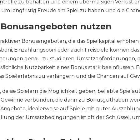
Kontrolle zu behalten und einem übermäßigen Verlust e
, um langfristig Freude am Spiel zu haben und die Cha
n Bonusangeboten nutzen
ttraktiven Bonusangeboten, die das Spielkapital erhöhe
ni, Einzahlungsboni oder auch Freispiele können das Spi
dingungen genau zu studieren. Umsatzanforderungen, 
ächliche Nutzbarkeit eines Bonus stark beeinflussen. 
s Spielerlebnis zu verlängern und die Chancen auf Ge
t, da sie Spielern die Möglichkeit geben, beliebte Spiel
ielen Gewinne verbunden, die dann zu Bonusguthaben w
 Angebote, idealerweise auf Spiele mit guter Auszahlung
üllung der Umsatzbedingungen ist oft der Schlüssel, u