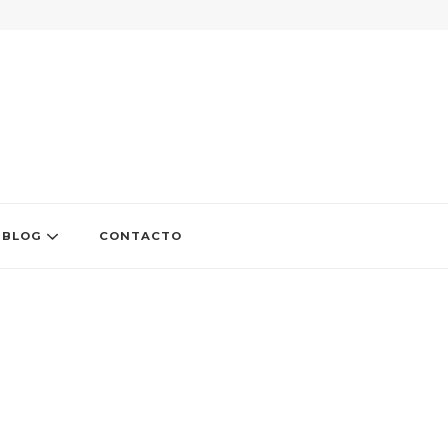
BLOG
CONTACTO