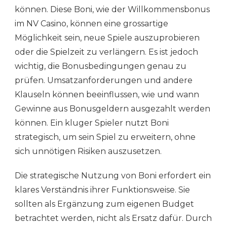
können. Diese Boni, wie der Willkommensbonus
im NV Casino, können eine grossartige
Möglichkeit sein, neue Spiele auszuprobieren
oder die Spielzeit zu verlängern. Es ist jedoch
wichtig, die Bonusbedingungen genau zu
prüfen. Umsatzanforderungen und andere
Klauseln können beeinflussen, wie und wann
Gewinne aus Bonusgeldern ausgezahlt werden
können. Ein kluger Spieler nutzt Boni
strategisch, um sein Spiel zu erweitern, ohne
sich unnötigen Risiken auszusetzen.
Die strategische Nutzung von Boni erfordert ein
klares Verständnis ihrer Funktionsweise. Sie
sollten als Ergänzung zum eigenen Budget
betrachtet werden, nicht als Ersatz dafür. Durch