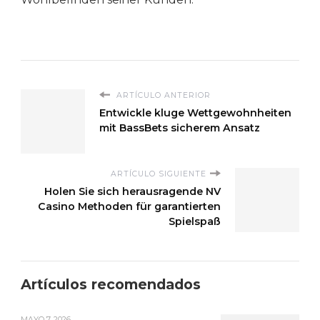
ARTÍCULO ANTERIOR
Entwickle kluge Wettgewohnheiten
mit BassBets sicherem Ansatz
ARTÍCULO SIGUIENTE
Holen Sie sich herausragende NV
Casino Methoden für garantierten
Spielspaß
Artículos recomendados
MAYO 7, 2026