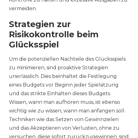
vermeiden.
Strategien zur
Risikokontrolle beim
Glücksspiel
Um die potenziellen Nachteile des Glücksspiels
zu minimieren, sind proaktive Strategien
unerlässlich. Dies beinhaltet die Festlegung
eines Budgets vor Beginn jeder Spielsitzung
und das strikte Einhalten dieses Budgets.
Wissen, wann man aufhören muss, ist ebenso
wichtig wie zu wissen, wann man anfangen soll.
Techniken wie das Setzen von Gewinnzielen
und das Akzeptieren von Verlusten, ohne zu
versuchen, diese sofort zurückzugewinnen, sind