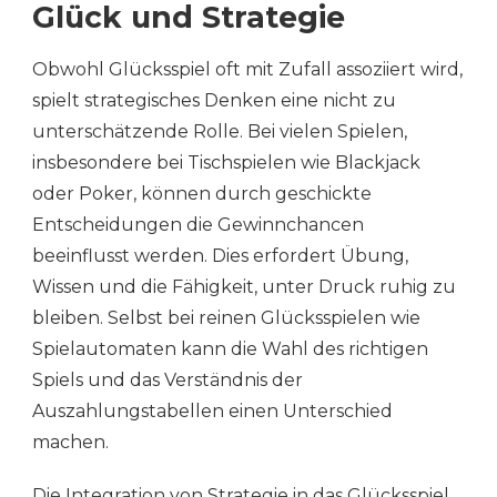
Glück und Strategie
Obwohl Glücksspiel oft mit Zufall assoziiert wird,
spielt strategisches Denken eine nicht zu
unterschätzende Rolle. Bei vielen Spielen,
insbesondere bei Tischspielen wie Blackjack
oder Poker, können durch geschickte
Entscheidungen die Gewinnchancen
beeinflusst werden. Dies erfordert Übung,
Wissen und die Fähigkeit, unter Druck ruhig zu
bleiben. Selbst bei reinen Glücksspielen wie
Spielautomaten kann die Wahl des richtigen
Spiels und das Verständnis der
Auszahlungstabellen einen Unterschied
machen.
Die Integration von Strategie in das Glücksspiel,