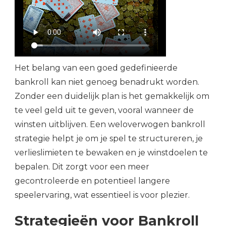
Het belang van een goed gedefinieerde
bankroll kan niet genoeg benadrukt worden.
Zonder een duidelijk plan is het gemakkelijk om
te veel geld uit te geven, vooral wanneer de
winsten uitblijven. Een weloverwogen bankroll
strategie helpt je om je spel te structureren, je
verlieslimieten te bewaken en je winstdoelen te
bepalen. Dit zorgt voor een meer
gecontroleerde en potentieel langere
speelervaring, wat essentieel is voor plezier.
Strategieën voor Bankroll