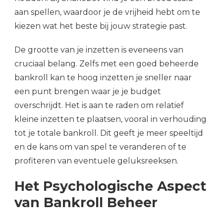
aan spellen, waardoor je de vrijheid hebt om te
kiezen wat het beste bij jouw strategie past.
De grootte van je inzetten is eveneens van
cruciaal belang. Zelfs met een goed beheerde
bankroll kan te hoog inzetten je sneller naar
een punt brengen waar je je budget
overschrijdt. Het is aan te raden om relatief
kleine inzetten te plaatsen, vooral in verhouding
tot je totale bankroll. Dit geeft je meer speeltijd
en de kans om van spel te veranderen of te
profiteren van eventuele geluksreeksen.
Het Psychologische Aspect
van Bankroll Beheer