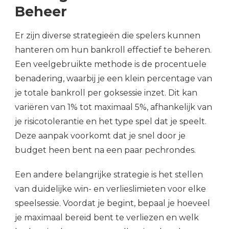
Beheer
Er zijn diverse strategieën die spelers kunnen
hanteren om hun bankroll effectief te beheren.
Een veelgebruikte methode is de procentuele
benadering, waarbij je een klein percentage van
je totale bankroll per goksessie inzet. Dit kan
variëren van 1% tot maximaal 5%, afhankelijk van
je risicotolerantie en het type spel dat je speelt.
Deze aanpak voorkomt dat je snel door je
budget heen bent na een paar pechrondes.
Een andere belangrijke strategie is het stellen
van duidelijke win- en verlieslimieten voor elke
speelsessie. Voordat je begint, bepaal je hoeveel
je maximaal bereid bent te verliezen en welk