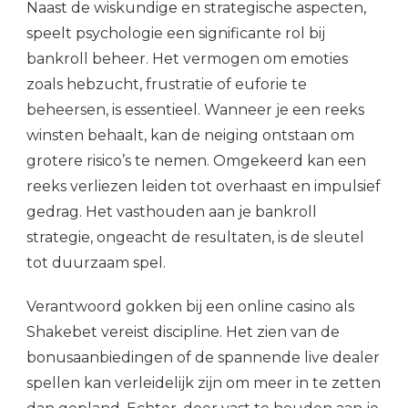
Naast de wiskundige en strategische aspecten,
speelt psychologie een significante rol bij
bankroll beheer. Het vermogen om emoties
zoals hebzucht, frustratie of euforie te
beheersen, is essentieel. Wanneer je een reeks
winsten behaalt, kan de neiging ontstaan om
grotere risico’s te nemen. Omgekeerd kan een
reeks verliezen leiden tot overhaast en impulsief
gedrag. Het vasthouden aan je bankroll
strategie, ongeacht de resultaten, is de sleutel
tot duurzaam spel.
Verantwoord gokken bij een online casino als
Shakebet vereist discipline. Het zien van de
bonusaanbiedingen of de spannende live dealer
spellen kan verleidelijk zijn om meer in te zetten