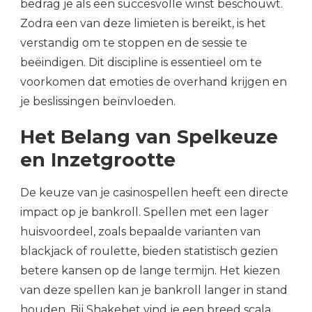
bedrag je als een succesvolle winst beschouwt.
Zodra een van deze limieten is bereikt, is het
verstandig om te stoppen en de sessie te
beëindigen. Dit discipline is essentieel om te
voorkomen dat emoties de overhand krijgen en
je beslissingen beïnvloeden.
Het Belang van Spelkeuze
en Inzetgrootte
De keuze van je casinospellen heeft een directe
impact op je bankroll. Spellen met een lager
huisvoordeel, zoals bepaalde varianten van
blackjack of roulette, bieden statistisch gezien
betere kansen op de lange termijn. Het kiezen
van deze spellen kan je bankroll langer in stand
houden. Bij Shakebet vind je een breed scala